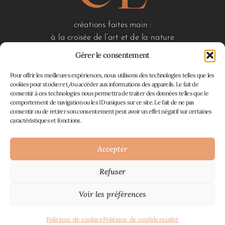
créations faites main :
à la croisée de l’art et de la nature
Gérer le consentement
Pour offrir les meilleures expériences, nous utilisons des technologies telles que les
liens utiles
cookies pour stocker et/ou accéder aux informations des appareils. Le fait de
consentir à ces technologies nous permettra de traiter des données telles que le
accueil
comportement de navigation ou les ID uniques sur ce site. Le fait de ne pas
boutique
consentir ou de retirer son consentement peut avoir un effet négatif sur certaines
à propos
caractéristiques et fonctions.
contact
mon panier
Accepter
Refuser
Atelier En Filigrane © 2026
Mentions Légales
Plan du site
CGV, retours et
|
|
Voir les préférences
remboursements
Politique de confidentialité
|
|
Politique de cookies
Politique de cookies
Politique de confidentialité