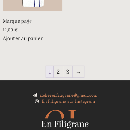
Marque page
12,00
€
Ajouter au panier
1
2
3
→
atelierenfiligrane@gmail.com
En Filigrane sur Instagram