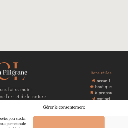
liens utiles
accueil
boutique
ions faites main :
à propos
 de l’art et de la nature
contact
mon panier
Gérer le consentement
cookies pour stocker
s nous permettra de