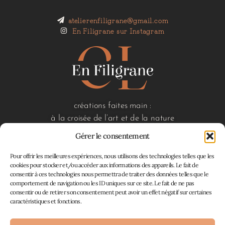
atelierenfiligrane@gmail.com
En Filigrane sur Instagram
créations faites main :
à la croisée de l’art et de la nature
Gérer le consentement
Pour offrir les meilleures expériences, nous utilisons des technologies telles que les
liens utiles
cookies pour stocker et/ou accéder aux informations des appareils. Le fait de
consentir à ces technologies nous permettra de traiter des données telles que le
accueil
comportement de navigation ou les ID uniques sur ce site. Le fait de ne pas
boutique
consentir ou de retirer son consentement peut avoir un effet négatif sur certaines
à propos
caractéristiques et fonctions.
contact
mon panier