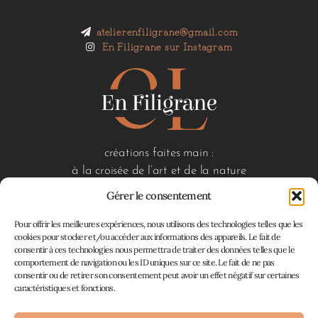
atelierenfiligrane@gmail.com
En Filigrane sur Instagram
créations faites main :
à la croisée de l’art et de la nature
Gérer le consentement
Pour offrir les meilleures expériences, nous utilisons des technologies telles que les
liens utiles
cookies pour stocker et/ou accéder aux informations des appareils. Le fait de
consentir à ces technologies nous permettra de traiter des données telles que le
accueil
comportement de navigation ou les ID uniques sur ce site. Le fait de ne pas
boutique
consentir ou de retirer son consentement peut avoir un effet négatif sur certaines
à propos
caractéristiques et fonctions.
contact
mon panier