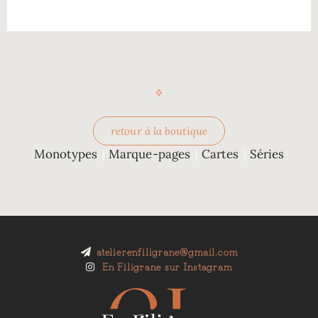
retour à la boutique
Monotypes
Marque-pages
Cartes
Séries
|
|
|
atelierenfiligrane@gmail.com
En Filigrane sur Instagram