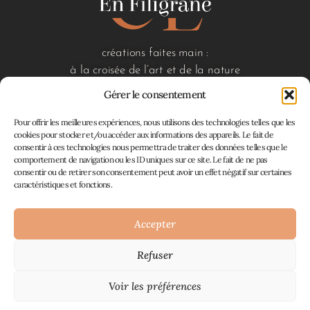
créations faites main :
à la croisée de l’art et de la nature
Gérer le consentement
Pour offrir les meilleures expériences, nous utilisons des technologies telles que les
liens utiles
cookies pour stocker et/ou accéder aux informations des appareils. Le fait de
consentir à ces technologies nous permettra de traiter des données telles que le
accueil
comportement de navigation ou les ID uniques sur ce site. Le fait de ne pas
boutique
consentir ou de retirer son consentement peut avoir un effet négatif sur certaines
à propos
caractéristiques et fonctions.
contact
mon panier
Accepter
Refuser
Atelier En Filigrane © 2026
Mentions Légales
Plan du site
CGV, retours et
|
|
Voir les préférences
remboursements
Politique de confidentialité
|
|