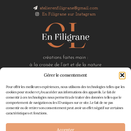
atelierenfiligrane@gmail.com
En Filigrane sur Instagram
créations faites main :
à la croisée de l’art et de la nature
Gérer le consentement
Pour offrir les meilleures expériences, nous utilisons des technologies telles que les
liens utiles
cookies pour stocker et/ou accéder aux informations des appareils. Le fait de
consentir à ces technologies nous permettra de traiter des données telles que le
accueil
comportement de navigation ou les ID uniques sur ce site. Le fait de ne pas
boutique
consentir ou de retirer son consentement peut avoir un effet négatif sur certaines
à propos
caractéristiques et fonctions.
contact
mon panier
Accepter