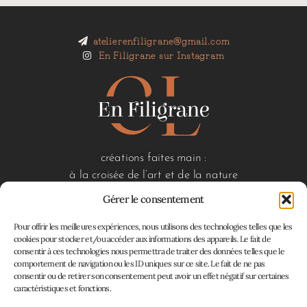
atelierenfiligrane@gmail.com
En Filigrane sur Instagram
créations faites main :
à la croisée de l’art et de la nature
Gérer le consentement
Pour offrir les meilleures expériences, nous utilisons des technologies telles que les
liens utiles
cookies pour stocker et/ou accéder aux informations des appareils. Le fait de
consentir à ces technologies nous permettra de traiter des données telles que le
accueil
comportement de navigation ou les ID uniques sur ce site. Le fait de ne pas
boutique
consentir ou de retirer son consentement peut avoir un effet négatif sur certaines
à propos
caractéristiques et fonctions.
contact