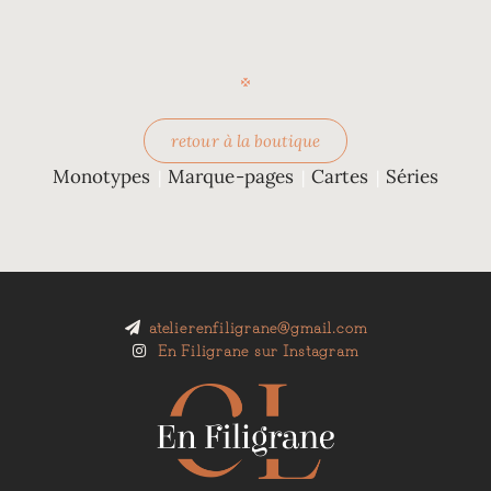
retour à la boutique
Monotypes
Marque-pages
Cartes
Séries
|
|
|
atelierenfiligrane@gmail.com
En Filigrane sur Instagram