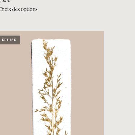
8,50
€
Choix des options
ÉPUISÉ