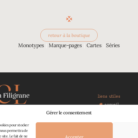
retour à la boutique
Monotypes
Marque-pages
Cartes
Séries
|
|
|
liens utiles
accueil
boutique
Gérer le consentement
ions faites main :
à propos
 de l’art et de la nature
contact
cookies pour stocker
mon panier
s nous permettra de
site. Le fait de ne
Accepter