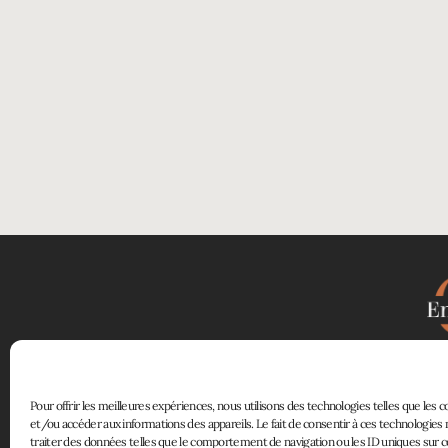
atelierenfiligrane@gmail.com
créat
En Filigrane sur Instagram
à la croisée
Pour offrir les meilleures expériences, nous utilisons des technologies telles que les 
et/ou accéder aux informations des appareils. Le fait de consentir à ces technologie
traiter des données telles que le comportement de navigation ou les ID uniques sur ce 