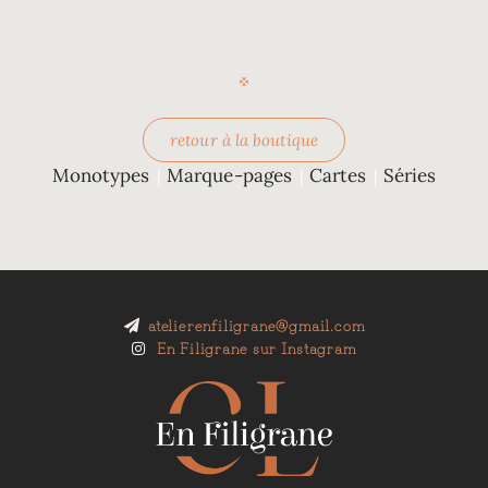
retour à la boutique
Monotypes
Marque-pages
Cartes
Séries
|
|
|
atelierenfiligrane@gmail.com
En Filigrane sur Instagram