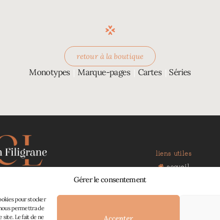
retour à la boutique
Monotypes
Marque-pages
Cartes
Séries
|
|
|
liens utiles
accueil
boutique
Gérer le consentement
ions faites main :
à propos
 de l’art et de la nature
contact
cookies pour stocker
mon panier
s nous permettra de
site. Le fait de ne
Accepter