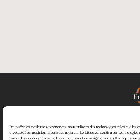
atelierenfiligrane@gmail.com
créat
En Filigrane sur Instagram
à la croisée
Pour offrir les meilleures expériences, nous utilisons des technologies telles que les 
et/ou accéder aux informations des appareils. Le fait de consentir à ces technologie
traiter des données telles que le comportement de navigation ou les ID uniques sur ce 