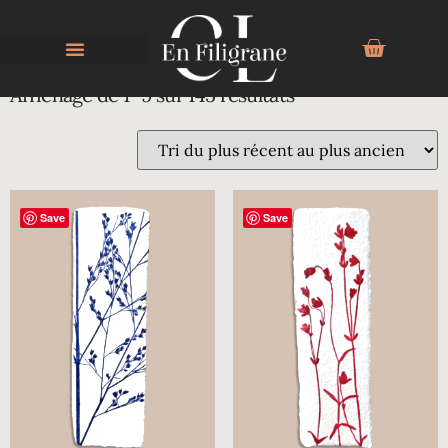
Affichage de 1–9 sur 145 résultats
Save
Save