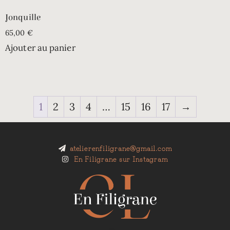
Jonquille
65,00
€
Ajouter au panier
1
2
3
4
…
15
16
17
→
atelierenfiligrane@gmail.com
En Filigrane sur Instagram