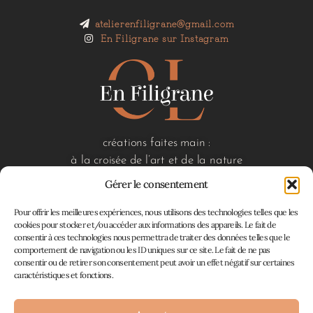
atelierenfiligrane@gmail.com
En Filigrane sur Instagram
créations faites main :
à la croisée de l’art et de la nature
Gérer le consentement
Pour offrir les meilleures expériences, nous utilisons des technologies telles que les
liens utiles
cookies pour stocker et/ou accéder aux informations des appareils. Le fait de
consentir à ces technologies nous permettra de traiter des données telles que le
accueil
comportement de navigation ou les ID uniques sur ce site. Le fait de ne pas
boutique
consentir ou de retirer son consentement peut avoir un effet négatif sur certaines
à propos
caractéristiques et fonctions.
contact
mon panier