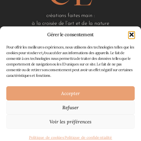
créations faites main :
à la croisée de l’art et de la nature
Gérer le consentement
Pour offrir les meilleures expériences, nous utilisons des technologies telles que les
liens utiles
cookies pour stocker et/ou accéder aux informations des appareils. Le fait de
consentir à ces technologies nous permettra de traiter des données telles que le
accueil
comportement de navigation ou les ID uniques sur ce site. Le fait de ne pas
boutique
consentir ou de retirer son consentement peut avoir un effet négatif sur certaines
à propos
caractéristiques et fonctions.
contact
mon panier
Accepter
Refuser
Atelier En Filigrane © 2026
Mentions Légales
Plan du site
CGV, retours et
|
|
Voir les préférences
remboursements
Politique de confidentialité
|
|
Politique de cookies
Politique de cookies
Politique de confidentialité