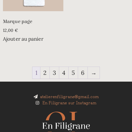
Marque page
12,00
€
Ajouter au panier
1
2
3
4
5
6
→
atelierenfiligrane@gmail.com
En Filigrane sur Instagram