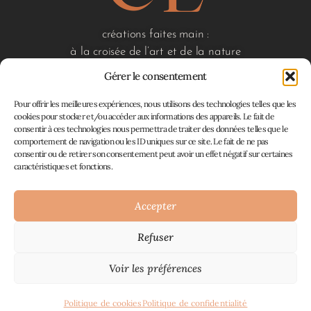
créations faites main :
à la croisée de l’art et de la nature
Gérer le consentement
Pour offrir les meilleures expériences, nous utilisons des technologies telles que les
liens utiles
cookies pour stocker et/ou accéder aux informations des appareils. Le fait de
consentir à ces technologies nous permettra de traiter des données telles que le
accueil
comportement de navigation ou les ID uniques sur ce site. Le fait de ne pas
boutique
consentir ou de retirer son consentement peut avoir un effet négatif sur certaines
à propos
caractéristiques et fonctions.
contact
mon panier
Accepter
Refuser
Atelier En Filigrane © 2026
Mentions Légales
Plan du site
CGV, retours et
|
|
Voir les préférences
remboursements
Politique de confidentialité
|
|
Politique de cookies
Politique de cookies
Politique de confidentialité