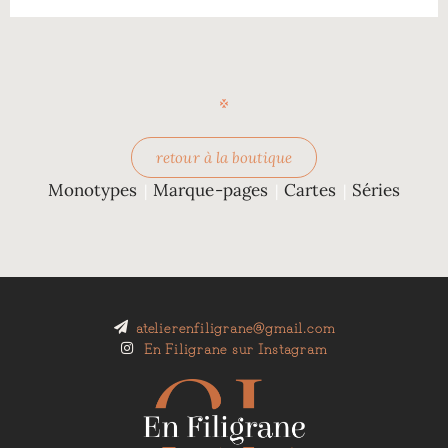
retour à la boutique
Monotypes
Marque-pages
Cartes
Séries
|
|
|
atelierenfiligrane@gmail.com
En Filigrane sur Instagram