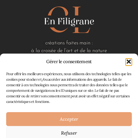
créations faites main :
à la croisée de l’art et de la nature
Gérer le consentement
Pour offrir les meilleures expériences, nous utilisons des technologies telles que les
liens utiles
cookies pour stocker et/ou accéder aux informations des appareils. Le fait de
consentir à ces technologies nous permettra de traiter des données telles que le
accueil
comportement de navigation ou les ID uniques sur ce site. Le fait de ne pas
boutique
consentir ou de retirer son consentement peut avoir un effet négatif sur certaines
à propos
caractéristiques et fonctions.
contact
mon panier
Accepter
Refuser
Atelier En Filigrane © 2026