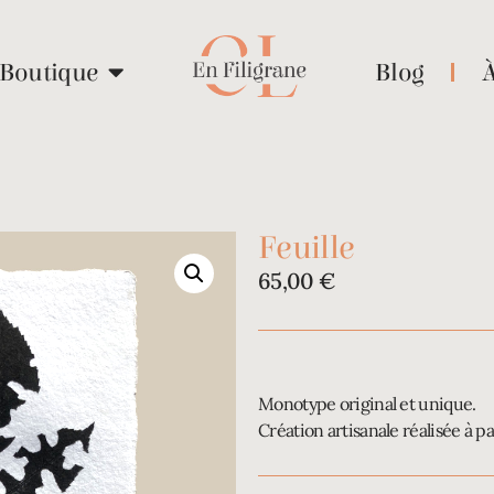
Boutique
Blog
Feuille
65,00
€
Monotype original et unique.
Création artisanale réalisée à pa