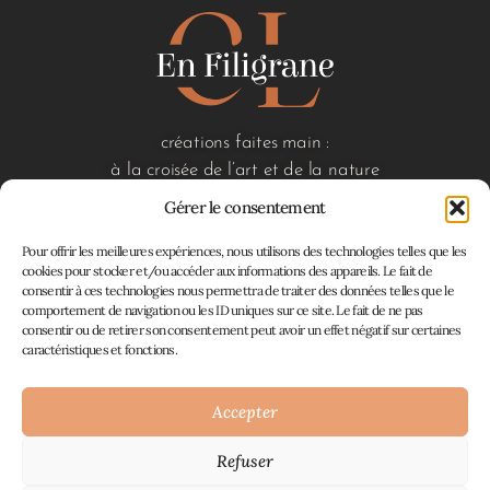
créations faites main :
à la croisée de l’art et de la nature
Gérer le consentement
Pour offrir les meilleures expériences, nous utilisons des technologies telles que les
liens utiles
cookies pour stocker et/ou accéder aux informations des appareils. Le fait de
consentir à ces technologies nous permettra de traiter des données telles que le
accueil
comportement de navigation ou les ID uniques sur ce site. Le fait de ne pas
boutique
consentir ou de retirer son consentement peut avoir un effet négatif sur certaines
à propos
caractéristiques et fonctions.
contact
mon panier
Accepter
Refuser
Atelier En Filigrane © 2026