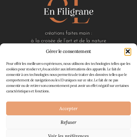
créations faites main :
à la croisée de l’art et de la nature
Gérer le consentement
Pour offrir les meilleures expériences, nous utilisons des technologies telles que les
liens utiles
cookies pour stocker et/ou accéder aux informations des appareils. Le fait de
consentir à ces technologies nous permettra de traiter des données telles que le
accueil
comportement de navigation ou les ID uniques sur ce site. Le fait de ne pas
boutique
consentir ou de retirer son consentement peut avoir un effet négatif sur certaines
à propos
caractéristiques et fonctions.
contact
mon panier
Accepter
Refuser
Atelier En Filigrane © 2026
Mentions Légales
Plan du site
CGV, retours et
|
|
Voir les préférences