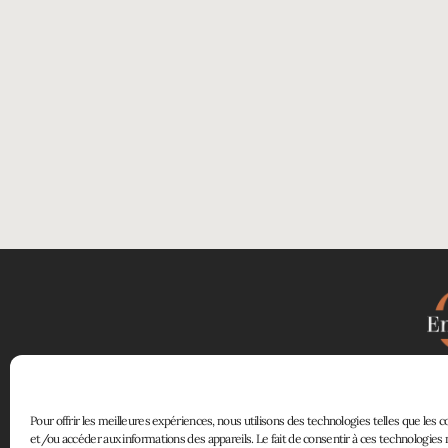
atelierenfiligrane@gmail.com
créat
En Filigrane sur Instagram
à la croisée
Pour offrir les meilleures expériences, nous utilisons des technologies telles que les 
et/ou accéder aux informations des appareils. Le fait de consentir à ces technologie