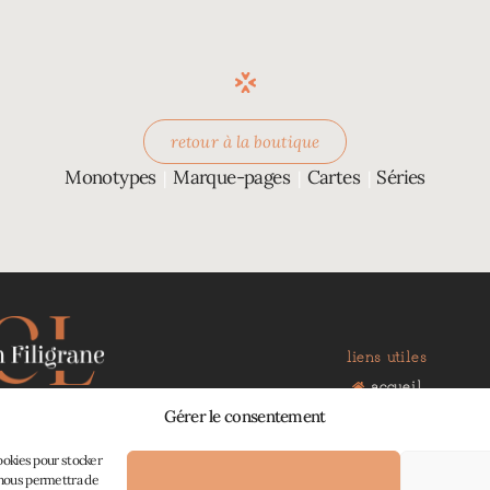
retour à la boutique
Monotypes
Marque-pages
Cartes
Séries
|
|
|
liens utiles
accueil
boutique
Gérer le consentement
ions faites main :
à propos
 de l’art et de la nature
contact
cookies pour stocker
mon panier
s nous permettra de