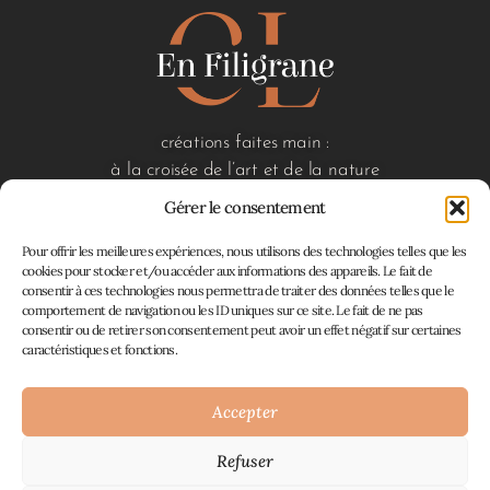
créations faites main :
à la croisée de l’art et de la nature
Gérer le consentement
Pour offrir les meilleures expériences, nous utilisons des technologies telles que les
liens utiles
cookies pour stocker et/ou accéder aux informations des appareils. Le fait de
consentir à ces technologies nous permettra de traiter des données telles que le
accueil
comportement de navigation ou les ID uniques sur ce site. Le fait de ne pas
boutique
consentir ou de retirer son consentement peut avoir un effet négatif sur certaines
à propos
caractéristiques et fonctions.
contact
mon panier
Accepter
Refuser
Atelier En Filigrane © 2026