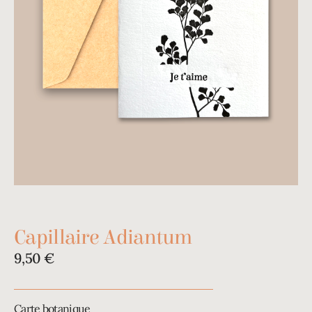
Capillaire Adiantum
9,50
€
Carte botanique